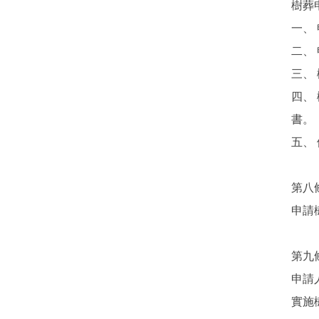
樹葬
一、
二、
三、
四、
書。
五、
第八
申請
第九
申請
實施