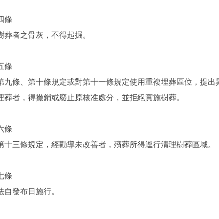
四條
樹葬者之骨灰，不得起掘。
五條
第九條、第十條規定或對第十一條規定使用重複埋葬區位，提出
埋葬者，得撤銷或廢止原核准處分，並拒絕實施樹葬。
六條
第十三條規定，經勸導未改善者，殯葬所得逕行清理樹葬區域。
七條
法自發布日施行。