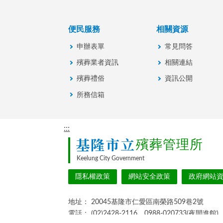
便民服務
相關資源
申辦表單
常見問答
殯葬業者資訊
相關連結
殯葬禮俗
資訊公開
所務信箱
:::
基隆市立
殯葬管理所
Keelung City Government
隱私權政策
網站安全政策
政府網站
地址：
20045基隆市仁愛區南榮路509巷2號
電話：
(02)2428-2116、0988-020733(夜間進館)