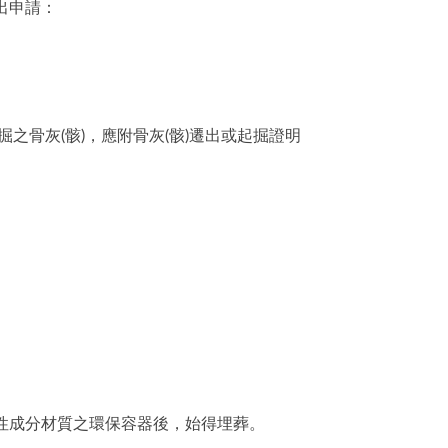
出申請：
之骨灰(骸)，應附骨灰(骸)遷出或起掘證明
性成分材質之環保容器後，始得埋葬。