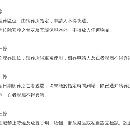
條
埋葬區位，由殯葬所指定，申請人不得挑選。
區位除安葬之骨灰及其環保容器外，不得放入任何物品。
一條
之埋葬區位，殯葬所得重複使用，樹葬申請人及亡者親屬不得異
二條
定日期樹葬之亡者親屬，均未能於指定時間到場，除已通知殯葬
葬，亡者親屬不得異議。
三條
區域禁止焚燒及放置香燭、紙錢、擺放祭品或私自設立標誌、設