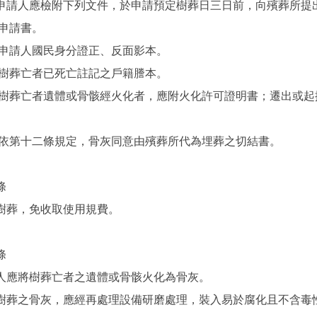
申請人應檢附下列文件，於申請預定樹葬日三日前，向殯葬所提
 申請書。
 申請人國民身分證正、反面影本。
 樹葬亡者已死亡註記之戶籍謄本。
 樹葬亡者遺體或骨骸經火化者，應附火化許可證明書；遷出或起掘
 依第十二條規定，骨灰同意由殯葬所代為埋葬之切結書。
條
樹葬，免收取使用規費。
條
人應將樹葬亡者之遺體或骨骸火化為骨灰。
樹葬之骨灰，應經再處理設備研磨處理，裝入易於腐化且不含毒