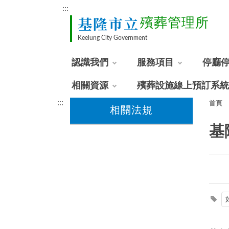
:::
基隆市立
殯葬管理所
Keelung City Government
認識我們
服務項目
停廳
相關資源
殯葬設施線上預訂系統
:::
首頁
相關法規
基