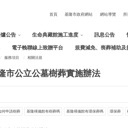
首頁
基隆市政府網站
網站導覽
所
停爐公告
生命典藏館施工進度
訊息公告
電子輓聯線上致贈平台
規費減免、喪葬補助及
服務項目
相關法規
隆市公立公墓樹葬實施辦法
如何申請樹葬
基隆殯儀館有樹葬嗎
基隆殯儀館有環保葬嗎
環保葬