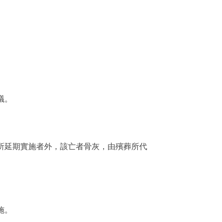
議。
所延期實施者外，該亡者骨灰，由殯葬所代
施。